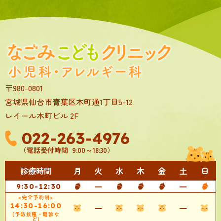
〒980-0801
宮城県仙台市青葉区木町通1丁目5-12
レイール木町ビル 2F
022-263-4976
（電話受付時間 9:00～18:30）
診療時間
月
火
水
木
金
土
日
━
━
9:30-12:30
<完全予約制>
14:30-16:00
━
━
(予防接種・健診な
ど)