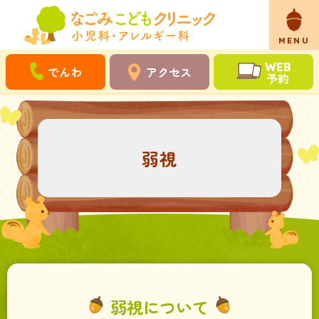
WEB
でんわ
アクセス
予約
弱視
弱視について